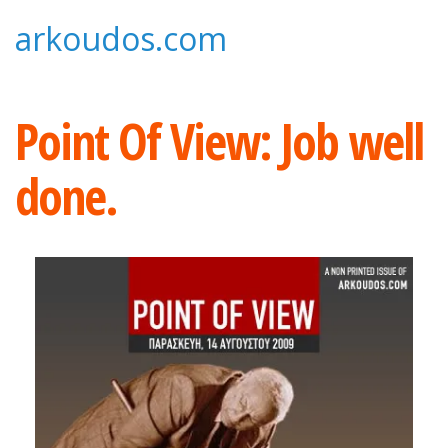
Skip
arkoudos.com
to
content
Point Of View: Job well
done.