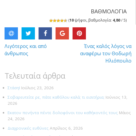
Of
ΒΑΘΜΟΛΟΓΙΑ
View
Job
(
10
ψήφοι, βαθμολογία:
4,80
/ 5)
well
done
Λιγότερος και από
Ένας καλός λόγος να
Πλοήγηση
άνθρωπος
αναφέρω τον Θοδωρή
άρθρων
Ηλιόπουλο
Τελευταία άρθρα
Στάση!
Ιούλιος 23, 2026
Σοβαρευτείτε ρε, πάτε καθόλου καλά; τι εισιτήρια;
Ιούνιος 13,
2026
Εκατον πενήντα πέντε δολοφόνοι του καθήκοντός τους
Μάιος
24, 2026
Διαχρονικές ευθύνες
Απρίλιος 6, 2026