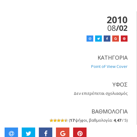
2010
08
/02
ΚΑΤΗΓΟΡΙΑ
Point oF View Cover
ΥΦΟΣ
Δεν επιτρέπεται σχολιασμός
στο
Point
Of
ΒΑΘΜΟΛΟΓΙΑ
View
Τι
(
17
ψήφοι, βαθμολογία:
4,47
/ 5)
θα
έπρ
να