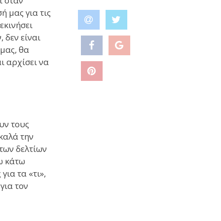
ι όταν
ή μας για τις
εκινήσει
 δεν είναι
 μας, θα
αι αρχίσει να
υν τους
 καλά την
των δελτίων
τω κάτω
ια τα «τι»,
 για τον