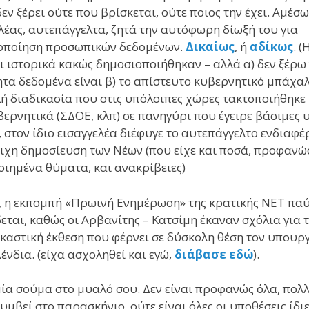
δεν ξέρει ούτε που βρίσκεται, ούτε ποιος την έχει. Αμέσω
λέας, αυτεπάγγελτα, ζητά την αυτόφωρη δίωξή του για
οποίηση προσωπικών δεδομένων.
Δικαίως
, ή
αδίκως
. 
τι ιστορικά κακώς δημοσιοποιήθηκαν – αλλά α) δεν ξέρω
τα δεδομένα είναι β) το απίστευτο κυβερνητικό μπάχα
ή διαδικασία που στις υπόλοιπες χώρες τακτοποιήθηκε
ερνητικά (ΣΔΟΕ, κλπ) σε πανηγύρι που έγειρε βάσιμες υ
 στον ίδιο εισαγγελέα διέφυγε το αυτεπάγγελτο ενδιαφέ
ιχη δημοσίευση των Νέων (που είχε και ποσά, προφανώ
ιημένα θύματα, και ανακρίβειες)
), η εκπομπή «Πρωινή Ενημέρωση» της κρατικής ΝΕΤ παύ
εται, καθώς οι Αρβανίτης – Κατσίμη έκαναν σχόλια για 
καστική έκθεση που φέρνει σε δύσκολη θέση τον υπουρ
Δένδια. (είχα ασχοληθεί και εγώ,
διάβασε εδώ
).
ία σούμα στο μυαλό σου. Δεν είναι προφανώς όλα, πολ
υμβεί στο παρασκήνιο, ούτε είναι όλες οι υποθέσεις ίδιε