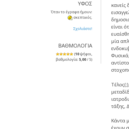
ΥΦΟΣ
κανείς 
εισαγγε
Όταν το έγραφα ήμουν:
σκεπτικός.
δημοσι
είναι ό
Σχολιάστε!
ευαίσθη
μία απλ
ΒΑΘΜΟΛΟΓΙΑ
ενδοκυβ
(
10
ψήφοι,
Φυσικά,
βαθμολογία:
5,00
/ 5)
αντίστο
στοχοπο
Τέλος(;
μεταδίδ
ιατροδι
τάξης, 
Κάντα μ
έχουν σ