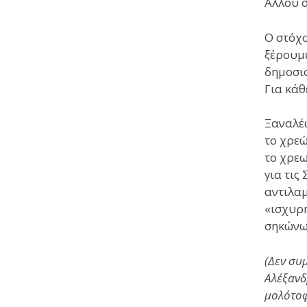
Αλλού 
Ο στόχο
ξέρουμε
δημοσι
Για κάθ
Ξαναλέω
το χρεώ
το χρεω
για τις
αντιλαμ
«ισχυρή
σηκώνω
(Δεν συ
Αλέξανδ
μολότοφ