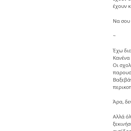
έχουν κ
Να σου 
~
Έχω δια
Κανένα 
Οι σχολ
παρουσι
Βαξεβάν
περικοπ
Άρα, δε
Αλλά όλ
ξεκινήσ