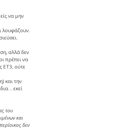
είς να μην
ι λουφάζουν.
σιεύσει.
ση, αλλά δεν
οι πρέπει να
ς ΕΤ3, ούτε
,
) και την
νδια… εκεί
ας του
ιμένων και
περίοικος δεν