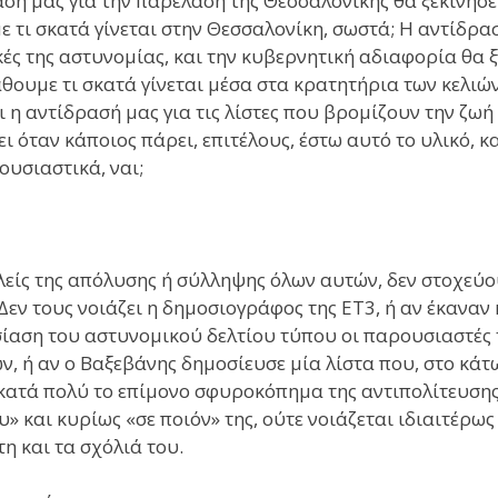
σή μας για την παρέλαση της Θεσσαλονίκης θα ξεκινήσε
 τι σκατά γίνεται στην Θεσσαλονίκη, σωστά; Η αντίδρασ
ές της αστυνομίας, και την κυβερνητική αδιαφορία θα ξ
θουμε τι σκατά γίνεται μέσα στα κρατητήρια των κελιών,
αι η αντίδρασή μας για τις λίστες που βρομίζουν την ζωή
ει όταν κάποιος πάρει, επιτέλους, έστω αυτό το υλικό, κ
ουσιαστικά, ναι;
λείς της απόλυσης ή σύλληψης όλων αυτών, δεν στοχεύο
 Δεν τους νοιάζει η δημοσιογράφος της ΕΤ3, ή αν έκαναν
ίαση του αστυνομικού δελτίου τύπου οι παρουσιαστές 
ν, ή αν ο Βαξεβάνης δημοσίευσε μία λίστα που, στο κά
κατά πολύ το επίμονο σφυροκόπημα της αντιπολίτευσης γ
υ» και κυρίως «σε ποιόν» της, ούτε νοιάζεται ιδιαιτέρως
η και τα σχόλιά του.