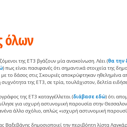
ς όλων
ζόμενοι της ΕΤ3 βγάζουν μία ανακοίνωση. Λέει (
θα την
ώ
) πως είναι πασιφανές ότι σημαντικά στοιχεία της δημ
 με το δάσος στις Σκουριές αποκρύφτηκαν ηθελημένα α
 συχνότητα της ΕΤ3, σε τρία, τουλάχιστον, δελτία ειδήσ
γράφος της ΕΤ3 καταγγέλλεται (
διάβασε εδώ
) ότι απ
μίλησε για ισχυρή αστυνομική παρουσία στην Θεσσαλον
ανένα άλλο σχόλιο, απλώς «ισχυρή αστυνομική παρουσί
ς Βαξεβάνης δημοσιοποιεί την περιβόητη λίστα Λαγκάρ