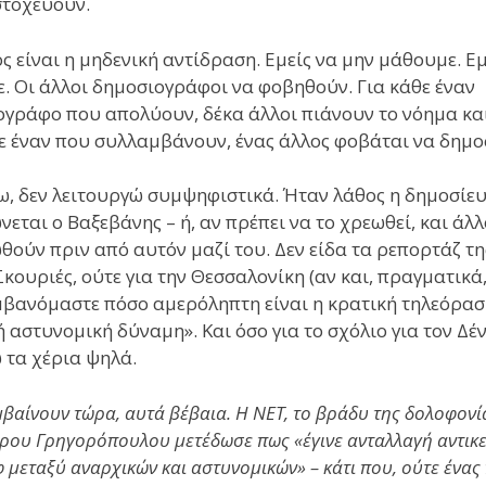
στοχεύουν.
ς είναι η μηδενική αντίδραση. Εμείς να μην μάθουμε. Εμ
. Οι άλλοι δημοσιογράφοι να φοβηθούν. Για κάθε έναν
ογράφο που απολύουν, δέκα άλλοι πιάνουν το νόημα κα
ε έναν που συλλαμβάνουν, ένας άλλος φοβάται να δημο
, δεν λειτουργώ συμψηφιστικά. Ήταν λάθος η δημοσίευ
νεται ο Βαξεβάνης – ή, αν πρέπει να το χρεωθεί, και άλλ
θούν πριν από αυτόν μαζί του. Δεν είδα τα ρεπορτάζ τη
 Σκουριές, ούτε για την Θεσσαλονίκη (αν και, πραγματικά
βανόμαστε πόσο αμερόληπτη είναι η κρατική τηλεόραση
 αστυνομική δύναμη». Και όσο για το σχόλιο για τον Δέ
 τα χέρια ψηλά.
μβαίνουν τώρα, αυτά βέβαια. Η ΝΕΤ, το βράδυ της δολοφονί
ρου Γρηγορόπουλου μετέδωσε πως «έγινε ανταλλαγή αντικε
 μεταξύ αναρχικών και αστυνομικών» – κάτι που, ούτε ένας 