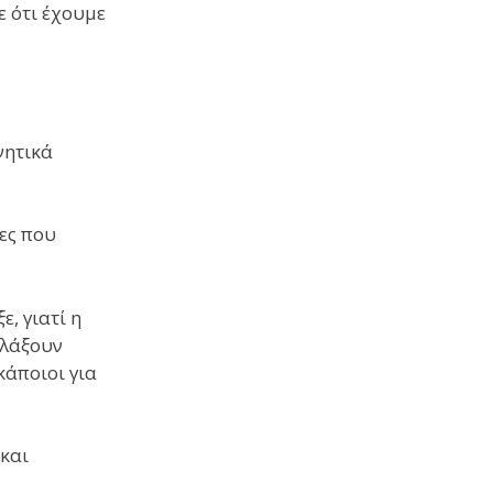
ε ότι έχουμε
νητικά
ες που
ε, γιατί η
λλάξουν
κάποιοι για
 και