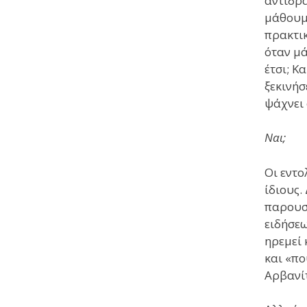
αντίδρα
μάθουμε
πρακτικ
όταν μά
έτσι; Κ
ξεκινήσ
ψάχνει 
Ναι;
Οι εντο
ίδιους.
παρουσ
ειδήσεω
ηρεμεί 
και «πο
Αρβανίτ