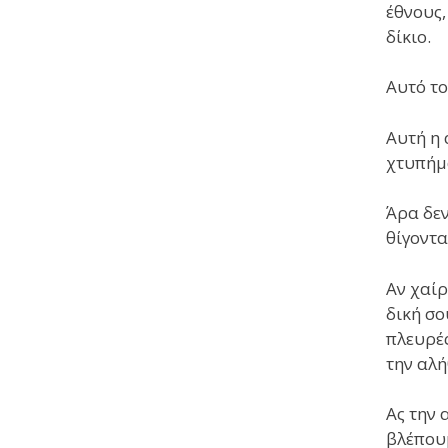
έθνους,
δίκιο.
Αυτό το
Αυτή η 
χτυπήμ
Άρα δεν
θίγοντα
Αν χαίρ
δική σο
πλευρές
την αλή
Ας την 
βλέπουμ