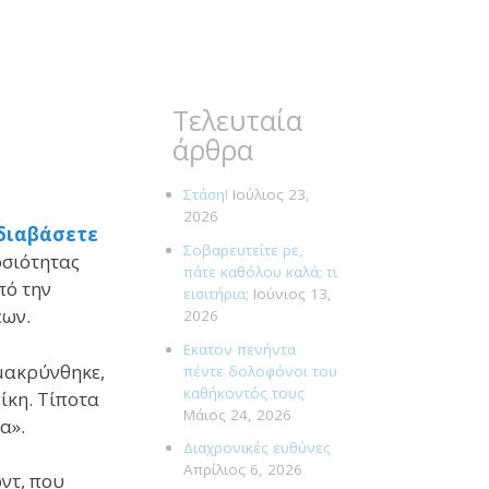
Τελευταία
άρθρα
Στάση!
Ιούλιος 23,
2026
 διαβάσετε
Σοβαρευτείτε ρε,
οσιότητας
πάτε καθόλου καλά; τι
πό την
εισιτήρια;
Ιούνιος 13,
εων.
2026
Εκατον πενήντα
ομακρύνθηκε,
πέντε δολοφόνοι του
καθήκοντός τους
ίκη. Τίποτα
Μάιος 24, 2026
α».
Διαχρονικές ευθύνες
Απρίλιος 6, 2026
ντ, που