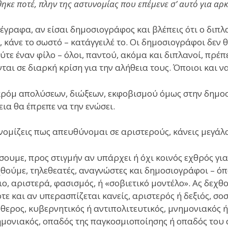
ηκε ποτέ, πλην της αστυνομίας που επέμενε σ’ αυτό για αρκ
έγραφα, αν είσαι δημοσιογράφος και βλέπεις ότι ο διπλ
 κάνε το σωστό – κατάγγειλέ το. Οι δημοσιογράφοι δεν 
ύτε έναν φίλο – όλοι, παντού, ακόμα και διπλανοί, πρέπ
ται σε διαρκή κρίση για την αλήθεια τους. Όποιοι και να
κρόμ απολύσεων, διώξεων, εκφοβισμού όμως στην δημο
εια θα έπρεπε να την ενώσει.
 νομίζεις πως απευθύνομαι σε αριστερούς, κάνεις μεγάλ
σουμε, προς στιγμήν αν υπάρχει ή όχι κοινός εχθρός για
θούμε, τηλεθεατές, αναγνώστες και δημοσιογράφοι – ό
ο, αριστερά, φασισμός, ή «σοβιετικό μοντέλο». Ας δεχθ
τε και αν υπερασπίζεται κανείς, αριστερός ή δεξιός, σο
θερος, κυβερνητικός ή αντιπολιτευτικός, μνημονιακός 
ημονιακός, οπαδός της παγκοσμιοποίησης ή οπαδός του