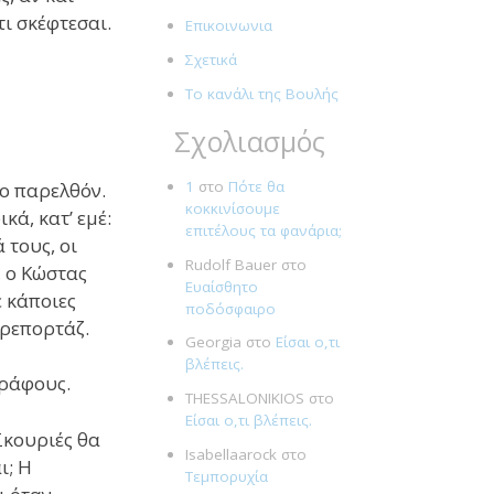
ι σκέφτεσαι.
Επικοινωνια
Σχετικά
Το κανάλι της Βουλής
Σχολιασμός
1
στο
Πότε θα
ο παρελθόν.
κοκκινίσουμε
κά, κατ’ εμέ:
επιτέλους τα φανάρια;
 τους, οι
Rudolf Bauer
στο
, ο Κώστας
Ευαίσθητο
ε κάποιες
ποδόσφαιρο
 ρεπορτάζ.
Georgia
στο
Είσαι ο,τι
βλέπεις.
γράφους.
THESSALONIKIOS
στο
Είσαι ο,τι βλέπεις.
Σκουριές θα
Isabellaarock
στο
ι; Η
Τεμπορυχία