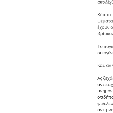
αποδέχθ
Κάποτε 
ψέματα,
έχουν ο
βρίσκον
Το πογ
οικογέν
Και, αν
Ας ξεχά
αντιταχ
μνημόνι
οτιδήπο
φιλελεύ
αντιμν