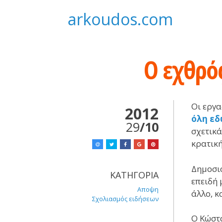
Skip
arkoudos.com
to
content
Ο εχθρό
Οι εργα
2012
όλη εδ
29
/10
σχετικά
κρατική
Δημοσιο
ΚΑΤΗΓΟΡΙΑ
επειδή 
Αποψη
άλλο, κ
Σχολιασμός ειδήσεων
Ο Κώστα