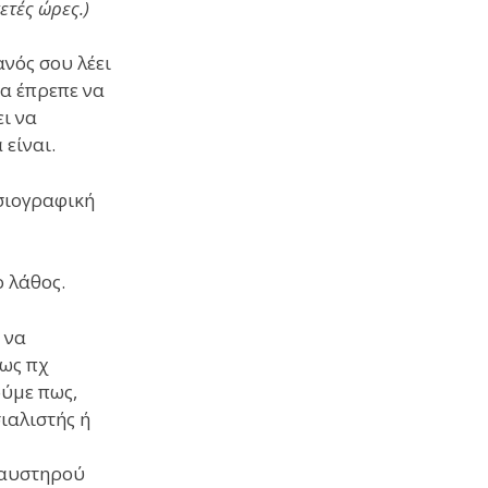
ετές ώρες.)
ανός σου λέει
θα έπρεπε να
ει να
 είναι.
σιογραφική
ο λάθος.
 να
πως πχ
ούμε πως,
σιαλιστής ή
ή
 αυστηρού