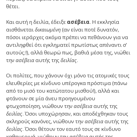
θέτει.
Και αυτή η δειλία, έδειξε
ασέβεια
. Η εκκλησία
αισθάνεται
δικαιωμένη
(αν είναι ποτέ δυνατόν,
πόσοι ιεράρχες ακόμα πρέπει να πεθάνουν για να
αντιληφθεί ότι εγκληματεί πρωτίστως απέναντι σ’
αυτούς;!), αλλά θεωρώ πως, βαθιά μέσα της, νιώθει
την
ασέβεια
αυτής της
δειλίας
.
Οι πολίτες, που χάνουν όχι μόνο τις ατομικές τους
ελευθερίες με κίνδυνο υπέρογκα πρόστιμα (πάνω
από το μισό του κατώτατου μισθού!), αλλά και
φτάνουν σε μία άνευ προηγουμένου
φτωχοποίηση, νιώθουν την
ασέβεια
αυτής της
δειλίας
. Όσοι υποχώρησαν, και αποδέχθηκαν τους
σκληρούς κανόνες, νιώθουν την
ασέβεια
αυτής της
δειλίας
. Όσοι θέτουν τον εαυτό τους σε κίνδυνο
καθημερινά, νιώθουν την
ασέβεια
αυτής της