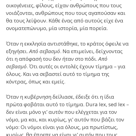
οικογένειες, φίλους, είχαν ανθρώπους που τους
νοιάζονται, ανθρώπους που τους αγαπούσαν και
θα τους λείψουν. Κάθε ένας από αυτούς είχε ένα
ονοματεπώνυμο, μία ιστορία, μία πορεία.
Όταν η εκκλησία αντιστάθηκε, το κράτος όφειλε να
εξηγήσει.
Από σεβασμό
. Να επιμείνει, δείχνοντας
ότι η απόφασή του δεν ήταν στο πόδι.
Από
σεβασμό
. Ότι αυτές οι εντολές έχουν τίμημα – για
όλους. Και να σεβαστεί αυτό το τίμημα της
κόντρας, όπως και εμείς.
Όταν η κυβέρνηση δείλιασε, έδειξε ότι η ίδια
πρώτα φοβάται αυτό το τίμημα. Dura lex, sed lex –
δεν είναι μόνο γι’ αυτόν που ελέγχεται για τον
νόμο, μα και, και κυρίως, γι’ αυτόν που βάζει τον
νόμο: Οι νόμοι είναι για όλους, μα πρωτίστως,
κυρίως, θα έπρεπε να είναι γι’ αυτόν που τους