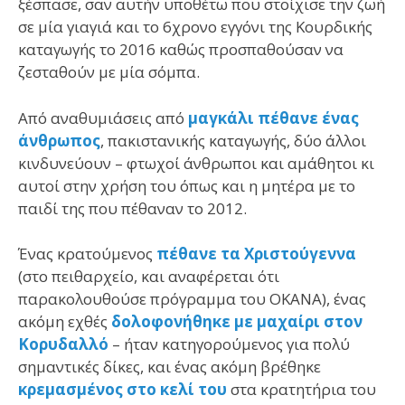
ξέσπασε, σαν αυτήν υποθέτω που στοίχισε την ζωή
σε μία γιαγιά και το 6χρονο εγγόνι της Κουρδικής
καταγωγής το 2016 καθώς προσπαθούσαν να
ζεσταθούν με μία σόμπα.
Από αναθυμιάσεις από
μαγκάλι πέθανε ένας
άνθρωπος
, πακιστανικής καταγωγής, δύο άλλοι
κινδυνεύουν – φτωχοί άνθρωποι και αμάθητοι κι
αυτοί στην χρήση του όπως και η μητέρα με το
παιδί της που πέθαναν το 2012.
Ένας κρατούμενος
πέθανε τα Χριστούγεννα
(στο πειθαρχείο, και αναφέρεται ότι
παρακολουθούσε πρόγραμμα του ΟΚΑΝΑ), ένας
ακόμη εχθές
δολοφονήθηκε με μαχαίρι στον
Κορυδαλλό
– ήταν κατηγορούμενος για πολύ
σημαντικές δίκες, και ένας ακόμη βρέθηκε
κρεμασμένος στο κελί του
στα κρατητήρια του